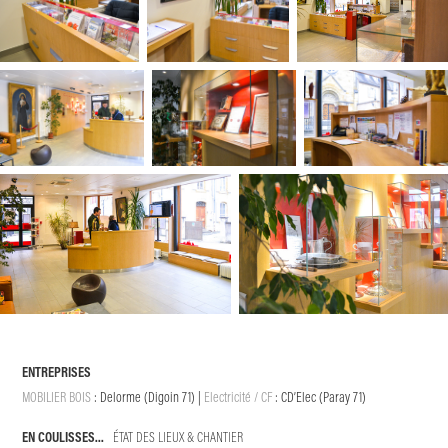
ENTREPRISES
MOBILIER BOIS
:
Delorme (Digoin 71)
|
Electricité / CF
:
CD’Elec (Paray 71)
EN COULISSES...
ÉTAT DES LIEUX & CHANTIER