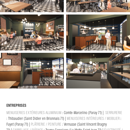
ENTREPRISES
MENUISERIES EXTÉRIEURES ALUMINIUM
:
Comte-Marcelino (Paray 71)
|
SERRURERIE
:
Thibaudier (Saint Didier en Brionnais 71)
|
MENUISERIES INTÉRIEURES / MOBILIER
:
Fuyet (Paray 71)
|
PLÂTRERIE / PEINTURE
:
Vernusse (Saint Vincent Bragny