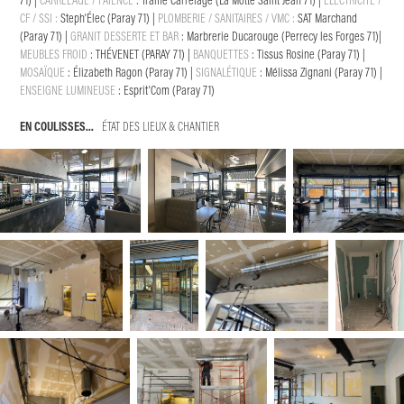
71)
|
CARRELAGE / FAÏENCE
:
Trame Carrelage (La Motte Saint Jean 71)
|
ÉLECTRICITÉ /
CF / SSI :
Steph'Élec (Paray 71)
|
PLOMBERIE / SANITAIRES / VMC :
SAT
Marchand
(Paray 71)
|
GRANIT DESSERTE ET BAR
:
Marbrerie Ducarouge
(Perrecy les Forges 71)
|
MEUBLES FROID
: THÉVENET (PARAY 71)
|
BANQUETTES
:
Tissus Rosine
(Paray 71)
|
MOSAÏQUE
:
Élizabeth Ragon
(Paray 71)
|
SIGNALÉTIQUE
:
Mélissa Zignani
(Paray 71)
|
ENSEIGNE LUMINEUSE
:
Esprit'Com
(Paray 71)
EN COULISSES...
ÉTAT DES LIEUX & CHANTIER