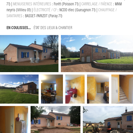
71)
|
MENUISERIES INTÉRIEURES
:
Forêt (Poisson 71)
|
CARRELAGE / FAÏENCE
:
MNM
neyris (Villieu 01)
|
ÉLECTRICITÉ / CF
:
NCDD élec (Gueugnon 71)
|
CHAUFFAGE /
SANITAIRES
: BASSET-PARIZOT
(Paray 71)
EN COULISSES...
ÉTAT DES LIEUX & CHANTIER