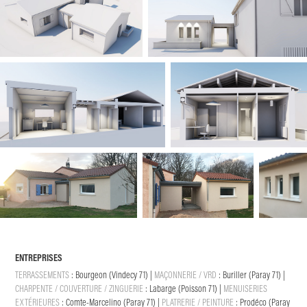
ENTREPRISES
TERRASSEMENTS
:
Bourgeon (Vindecy 71)
|
MAÇONNERIE / VRD
:
Buriller (Paray 71)
|
CHARPEN
TE
/ COUVERTURE / ZINGUERIE
:
Labarge (Poisson 71)
|
MENUISERIES
EXTÉRIEURES
:
Comte-Marcelino (Paray 71)
|
PLATRERIE / PEINTURE
:
Prodéco (Paray